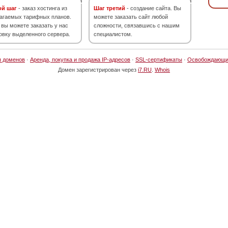
ой шаг
- заказ хостинга из
Шаг третий
- создание сайта. Вы
агаемых тарифных планов.
можете заказать сайт любой
 вы можете заказать у нас
сложности, связавшись с нашим
овку выделенного сервера.
специалистом.
я доменов
·
Аренда, покупка и продажа IP-адресов
·
SSL-сертификаты
·
Освобождающи
Домен зарегистрирован через
i7.RU
.
Whois