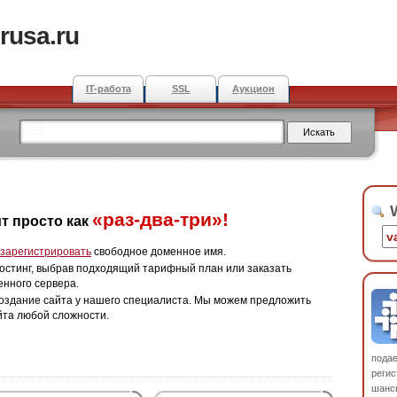
rusa.ru
IT-работа
SSL
Аукцион
W
«раз-два-три»!
т просто как
зарегистрировать
свободное доменное имя.
остинг, выбрав подходящий тарифный план или заказать
енного сервера.
оздание сайта у нашего специалиста. Мы можем предложить
йта любой сложности.
пода
регис
шанс