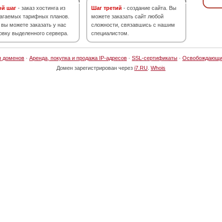
ой шаг
- заказ хостинга из
Шаг третий
- создание сайта. Вы
агаемых тарифных планов.
можете заказать сайт любой
 вы можете заказать у нас
сложности, связавшись с нашим
овку выделенного сервера.
специалистом.
я доменов
·
Аренда, покупка и продажа IP-адресов
·
SSL-сертификаты
·
Освобождающи
Домен зарегистрирован через
i7.RU
.
Whois