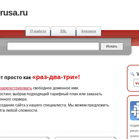
rusa.ru
IT-работа
SSL
Аукцион
W
«раз-два-три»!
т просто как
зарегистрировать
свободное доменное имя.
остинг, выбрав подходящий тарифный план или заказать
енного сервера.
оздание сайта у нашего специалиста. Мы можем предложить
йта любой сложности.
пода
регис
шанс