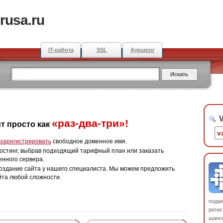
rusa.ru
IT-работа
SSL
Аукцион
W
«раз-два-три»!
т просто как
зарегистрировать
свободное доменное имя.
остинг, выбрав подходящий тарифный план или заказать
енного сервера.
оздание сайта у нашего специалиста. Мы можем предложить
йта любой сложности.
пода
регис
шанс