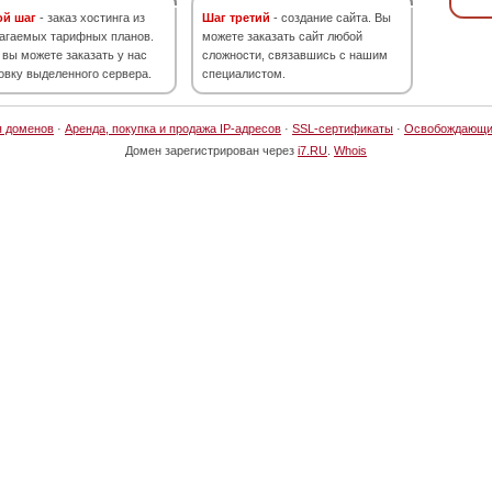
ой шаг
- заказ хостинга из
Шаг третий
- создание сайта. Вы
агаемых тарифных планов.
можете заказать сайт любой
 вы можете заказать у нас
сложности, связавшись с нашим
овку выделенного сервера.
специалистом.
я доменов
·
Аренда, покупка и продажа IP-адресов
·
SSL-сертификаты
·
Освобождающи
Домен зарегистрирован через
i7.RU
.
Whois