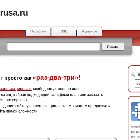
rusa.ru
IT-работа
SSL
Аукцион
W
«раз-два-три»!
т просто как
зарегистрировать
свободное доменное имя.
остинг, выбрав подходящий тарифный план или заказать
енного сервера.
оздание сайта у нашего специалиста. Мы можем предложить
йта любой сложности.
пода
регис
шанс