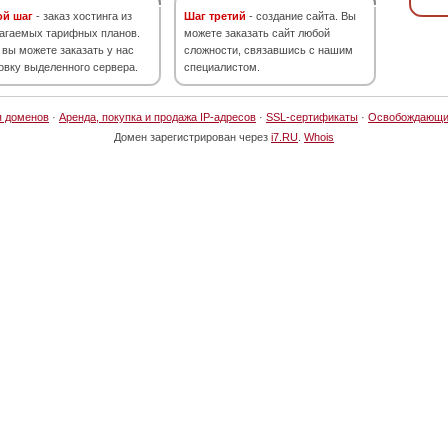
ой шаг
- заказ хостинга из
Шаг третий
- создание сайта. Вы
агаемых тарифных планов.
можете заказать сайт любой
 вы можете заказать у нас
сложности, связавшись с нашим
овку выделенного сервера.
специалистом.
я доменов
·
Аренда, покупка и продажа IP-адресов
·
SSL-сертификаты
·
Освобождающи
Домен зарегистрирован через
i7.RU
.
Whois