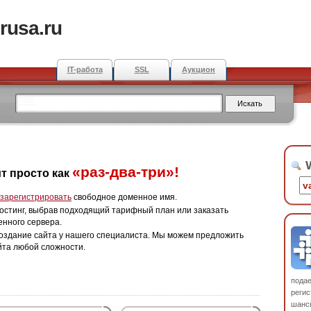
rusa.ru
IT-работа
SSL
Аукцион
W
«раз-два-три»!
т просто как
зарегистрировать
свободное доменное имя.
остинг, выбрав подходящий тарифный план или заказать
енного сервера.
оздание сайта у нашего специалиста. Мы можем предложить
йта любой сложности.
пода
регис
шанс