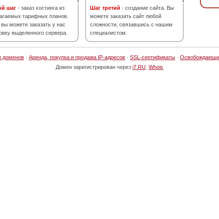
ой шаг
- заказ хостинга из
Шаг третий
- создание сайта. Вы
агаемых тарифных планов.
можете заказать сайт любой
 вы можете заказать у нас
сложности, связавшись с нашим
овку выделенного сервера.
специалистом.
я доменов
·
Аренда, покупка и продажа IP-адресов
·
SSL-сертификаты
·
Освобождающи
Домен зарегистрирован через
i7.RU
.
Whois