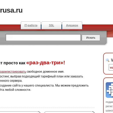
rusa.ru
IT-работа
SSL
Аукцион
W
«раз-два-три»!
т просто как
зарегистрировать
свободное доменное имя.
остинг, выбрав подходящий тарифный план или заказать
енного сервера.
оздание сайта у нашего специалиста. Мы можем предложить
йта любой сложности.
пода
регис
шанс