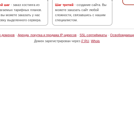
ой шаг
- заказ хостинга из
Шаг третий
- создание сайта. Вы
агаемых тарифных планов.
можете заказать сайт любой
 вы можете заказать у нас
сложности, связавшись с нашим
овку выделенного сервера.
специалистом.
я доменов
·
Аренда, покупка и продажа IP-адресов
·
SSL-сертификаты
·
Освобождающи
Домен зарегистрирован через
i7.RU
.
Whois