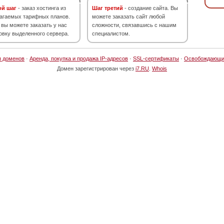
ой шаг
- заказ хостинга из
Шаг третий
- создание сайта. Вы
агаемых тарифных планов.
можете заказать сайт любой
 вы можете заказать у нас
сложности, связавшись с нашим
овку выделенного сервера.
специалистом.
я доменов
·
Аренда, покупка и продажа IP-адресов
·
SSL-сертификаты
·
Освобождающи
Домен зарегистрирован через
i7.RU
.
Whois