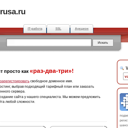
rusa.ru
IT-работа
SSL
Аукцион
W
«раз-два-три»!
т просто как
зарегистрировать
свободное доменное имя.
остинг, выбрав подходящий тарифный план или заказать
енного сервера.
оздание сайта у нашего специалиста. Мы можем предложить
йта любой сложности.
пода
регис
шанс